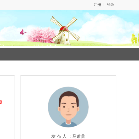
注册
登录
顶
发 布 人 ：
马萧萧