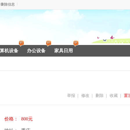
/删除信息
算机设备
办公设备
家具日用
举报
|
修改
|
删除
|
收藏
|
置
价格：
800元