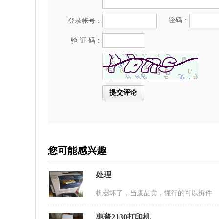
密码：
登录帐号：
验 证 码：
您可能感兴趣
处理
机器坏了，当废品卖，懂行的可以拆件
惠普2130打印机